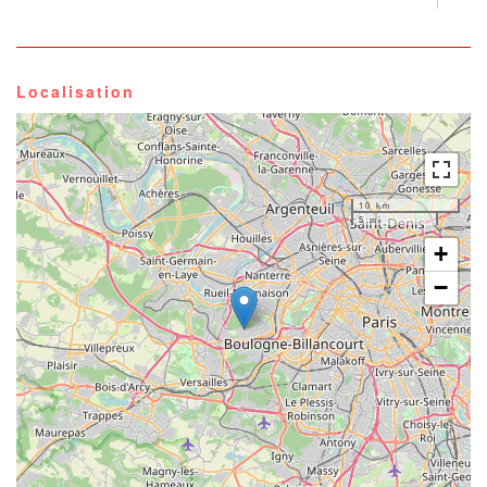
Localisation
10 km
5 mi
+
−