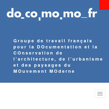
Aller
au
contenu
principal
Groupe de travail français
pour la DOcumentation et la
COnservation de
l’architecture, de l’urbanisme
et des paysages du
MOuvement MOderne
Toggle
naviga