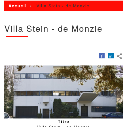
Accueil
Villa Stein - de Monzie
Villa Stein - de Monzie
Image
Image
avec
copyright
Titre
Villa Stein - de Monzie