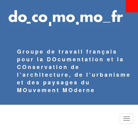
Aller
au
contenu
principal
Groupe de travail français
pour la DOcumentation et la
COnservation de
l’architecture, de l’urbanisme
et des paysages du
MOuvement MOderne
Toggle
naviga