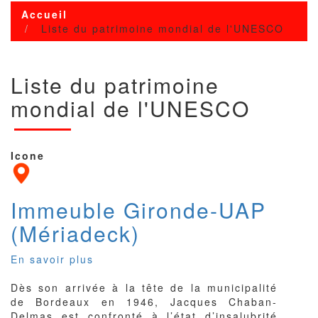
Accueil
Liste du patrimoine mondial de l'UNESCO
Liste du patrimoine
mondial de l'UNESCO
Icone
Immeuble Gironde-UAP
(Mériadeck)
En savoir plus
sur
Immeuble
Dès son arrivée à la tête de la municipalité
Gironde-
de Bordeaux en 1946, Jacques Chaban-
UAP
Delmas est confronté à l’état d’insalubrité
(Mériadeck)