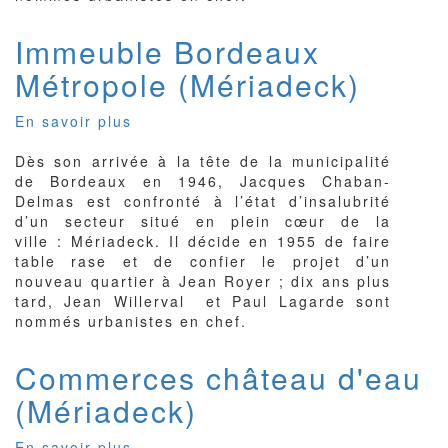
Immeuble Bordeaux
Métropole (Mériadeck)
En savoir plus
sur
Immeuble
Dès son arrivée à la tête de la municipalité
Bordeaux
de Bordeaux en 1946, Jacques Chaban-
Métropole
Delmas est confronté à l’état d’insalubrité
(Mériadeck)
d’un secteur situé en plein cœur de la
ville : Mériadeck. Il décide en 1955 de faire
table rase et de confier le projet d’un
nouveau quartier à Jean Royer ; dix ans plus
tard, Jean Willerval et Paul Lagarde sont
nommés urbanistes en chef.
Commerces château d'eau
(Mériadeck)
En savoir plus
sur