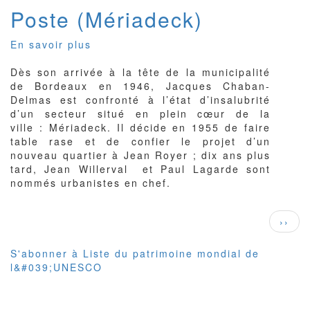
Poste (Mériadeck)
En savoir plus
sur
Poste
Dès son arrivée à la tête de la municipalité
(Mériadeck)
de Bordeaux en 1946, Jacques Chaban-
Delmas est confronté à l’état d’insalubrité
d’un secteur situé en plein cœur de la
ville : Mériadeck. Il décide en 1955 de faire
table rase et de confier le projet d’un
nouveau quartier à Jean Royer ; dix ans plus
tard, Jean Willerval et Paul Lagarde sont
nommés urbanistes en chef.
Pagination
Page
››
suiva
S'abonner à Liste du patrimoine mondial de
l&#039;UNESCO