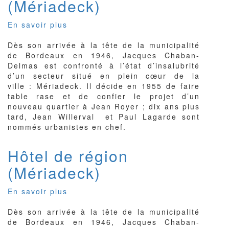
(Mériadeck)
En savoir plus
sur
Immeuble
Dès son arrivée à la tête de la municipalité
André
de Bordeaux en 1946, Jacques Chaban-
Lhote
Delmas est confronté à l’état d’insalubrité
(Mériadeck)
d’un secteur situé en plein cœur de la
ville : Mériadeck. Il décide en 1955 de faire
table rase et de confier le projet d’un
nouveau quartier à Jean Royer ; dix ans plus
tard, Jean Willerval et Paul Lagarde sont
nommés urbanistes en chef.
Hôtel de région
(Mériadeck)
En savoir plus
sur
Hôtel
Dès son arrivée à la tête de la municipalité
de
de Bordeaux en 1946, Jacques Chaban-
région