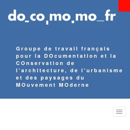
Aller
au
contenu
principal
Groupe de travail français
pour la DOcumentation et la
COnservation de
l’architecture, de l’urbanisme
et des paysages du
MOuvement MOderne
Toggle
naviga