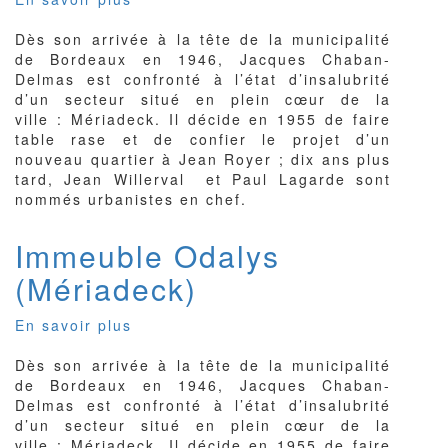
Commerces
Dès son arrivée à la tête de la municipalité
château
de Bordeaux en 1946, Jacques Chaban-
d'eau
Delmas est confronté à l’état d’insalubrité
(Mériadeck)
d’un secteur situé en plein cœur de la
ville : Mériadeck. Il décide en 1955 de faire
table rase et de confier le projet d’un
nouveau quartier à Jean Royer ; dix ans plus
tard, Jean Willerval et Paul Lagarde sont
nommés urbanistes en chef.
Immeuble Odalys
(Mériadeck)
En savoir plus
sur
Immeuble
Dès son arrivée à la tête de la municipalité
Odalys
de Bordeaux en 1946, Jacques Chaban-
(Mériadeck)
Delmas est confronté à l’état d’insalubrité
d’un secteur situé en plein cœur de la
ville : Mériadeck. Il décide en 1955 de faire