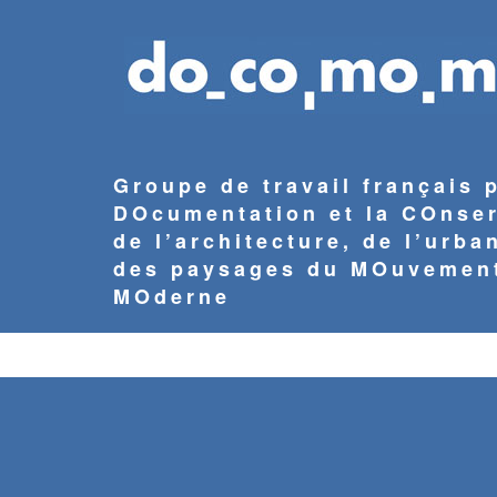
Aller
au
contenu
principal
Groupe de travail français 
DOcumentation et la COnse
de l’architecture, de l’urba
des paysages du MOuvemen
MOderne
NAVIGATION
PRINCIPALE