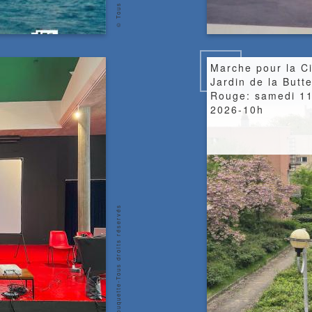
copyright
Image
Marche pour la Ci
Jardin de la Butte
Rouge: samedi 11
2026-10h
© Aurélie Rouquette-Tous droits réservés