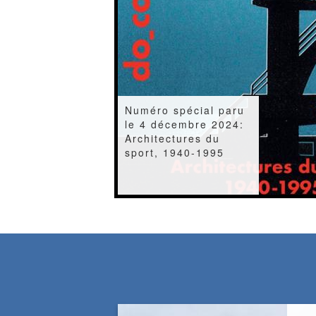
Special issue "High-
rise buildings in
France"
copyright
Image