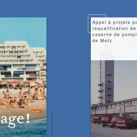
Image
Appel à projets p
requalification de
caserne de pompi
de Metz
© Tous droits réservés