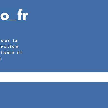
pour la
rvation
nisme et
t