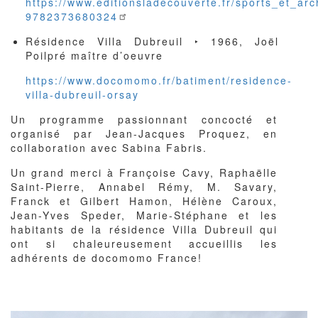
https://www.editionsladecouverte.fr/sports_et_ar
9782373680324
Résidence Villa Dubreuil ‣ 1966, Joël
Poilpré maître d’oeuvre
https://www.docomomo.fr/batiment/residence-
villa-dubreuil-orsay
Un programme passionnant concocté et
organisé par Jean-Jacques Proquez, en
collaboration avec Sabina Fabris.
Un grand merci à Françoise Cavy, Raphaëlle
Saint-Pierre, Annabel Rémy, M. Savary,
Franck et Gilbert Hamon, Hélène Caroux,
Jean-Yves Speder, Marie-Stéphane et les
habitants de la résidence Villa Dubreuil qui
ont si chaleureusement accueillis les
adhérents de docomomo France!
Image
Image