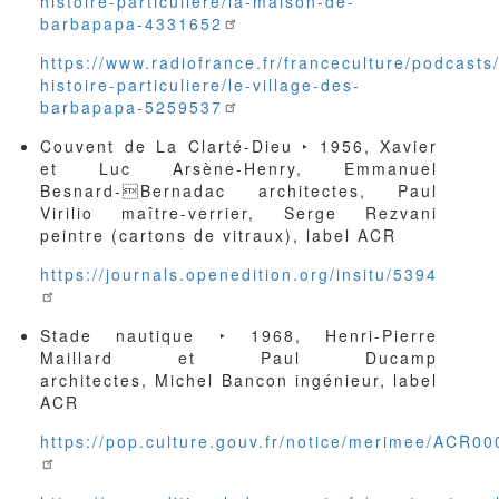
histoire-particuliere/la-maison-de-
barbapapa-4331652
https://www.radiofrance.fr/franceculture/podcasts
histoire-particuliere/le-village-des-
barbapapa-5259537
Couvent de La Clarté-Dieu ‣ 1956, Xavier
et Luc Arsène-Henry, Emmanuel
Besnard-Bernadac architectes, Paul
Virilio maître-verrier, Serge Rezvani
peintre (cartons de vitraux), label ACR
https://journals.openedition.org/insitu/5394
Stade nautique ‣ 1968, Henri-Pierre
Maillard et Paul Ducamp
architectes, Michel Bancon ingénieur, label
ACR
https://pop.culture.gouv.fr/notice/merimee/ACR0