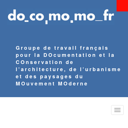
Aller
au
contenu
principal
Groupe de travail français
pour la DOcumentation et la
COnservation de
l’architecture, de l’urbanisme
et des paysages du
MOuvement MOderne
Toggle
naviga