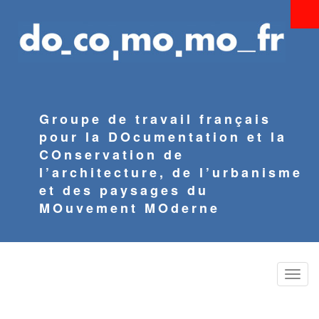
Aller
au
contenu
principal
Groupe de travail français
pour la DOcumentation et la
COnservation de
l’architecture, de l’urbanisme
et des paysages du
MOuvement MOderne
Toggle
naviga