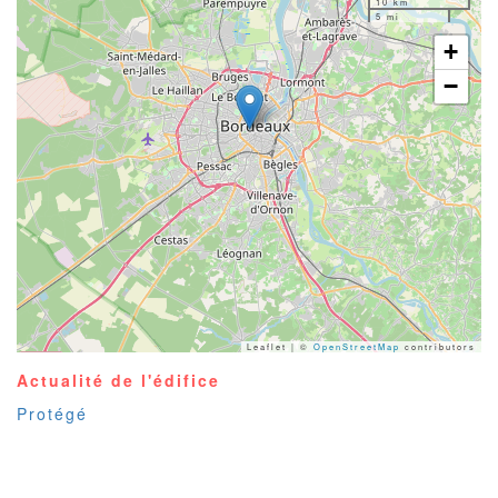
10 km
5 mi
+
−
Leaflet | ©
OpenStreetMap
contributors
Actualité de l'édifice
Protégé