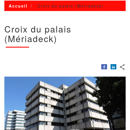
Accueil
Croix du palais (Mériadeck)
Croix du palais
(Mériadeck)
Image
Image
avec
copyright