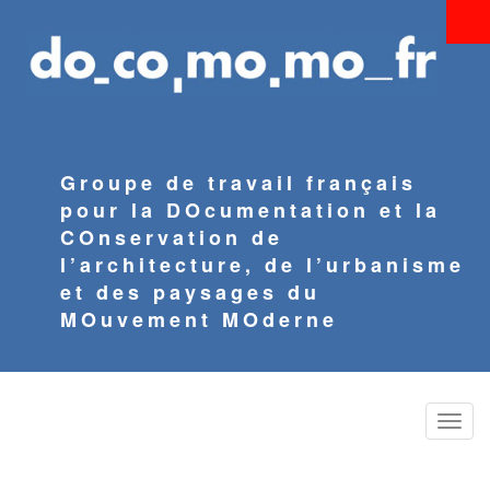
Aller
au
contenu
principal
Groupe de travail français
pour la DOcumentation et la
COnservation de
l’architecture, de l’urbanisme
et des paysages du
MOuvement MOderne
Toggle
naviga