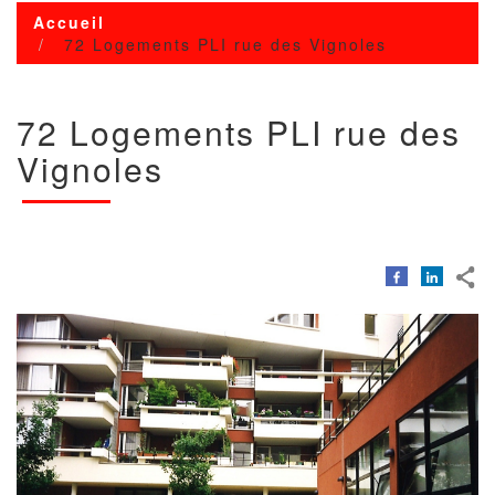
Accueil
72 Logements PLI rue des Vignoles
72 Logements PLI rue des
Vignoles
Image
Image
avec
copyright