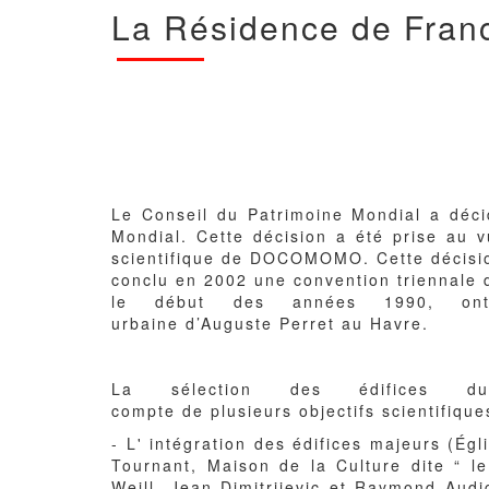
La Résidence de Fran
Corps
du
texte
Le Conseil du Patrimoine Mondial a déci
Mondial. Cette décision a été prise au v
scientifique de DOCOMOMO. Cette décisio
conclu en 2002 une convention triennale d
le début des années 1990, ont 
urbaine d’Auguste Perret au Havre.
La sélection des édifices 
compte de plusieurs objectifs scientifique
- L' intégration des édifices majeurs (Ég
Tournant, Maison de la Culture dite “ 
Weill, Jean Dimitrijevic et Raymond Audi