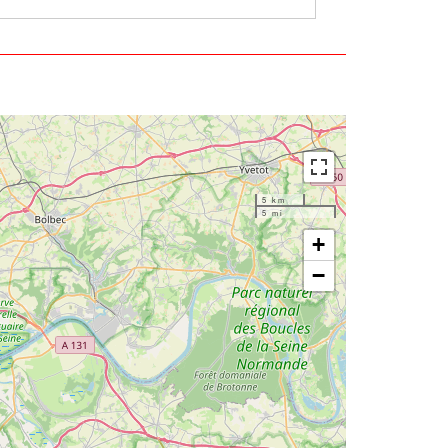
5 km
5 mi
+
−