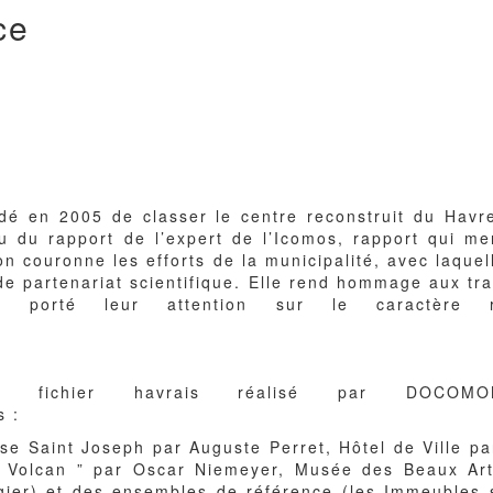
ce
dé en 2005 de classer le centre reconstruit du Havre
u du rapport de l’expert de l’Icomos, rapport qui me
n couronne les efforts de la municipalité, avec laq
e partenariat scientifique. Elle rend hommage aux tra
porté leur attention sur le caractère r
du fichier havrais réalisé par DOCO
s :
lise Saint Joseph par Auguste Perret, Hôtel de Ville p
le Volcan ” par Oscar Niemeyer, Musée des Beaux Ar
gier) et des ensembles de référence (les Immeubles s