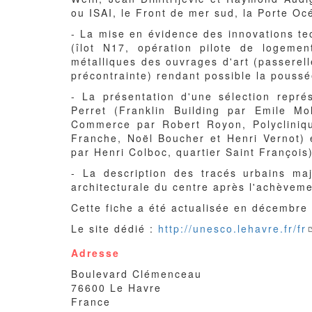
ou ISAI, le Front de mer sud, la Porte Oc
- La mise en évidence des innovations te
(îlot N17, opération pilote de logeme
métalliques des ouvrages d'art (passerel
précontrainte) rendant possible la pouss
- La présentation d'une sélection repré
Perret (Franklin Building par Emile M
Commerce par Robert Royon, Polycliniq
Franche, Noël Boucher et Henri Vernot) e
par Henri Colboc, quartier Saint François
- La description des tracés urbains maj
architecturale du centre après l'achèvem
Cette fiche a été actualisée en décembre
Le site dédié :
http://unesco.lehavre.fr/fr
Adresse
Boulevard Clémenceau
76600
Le Havre
France