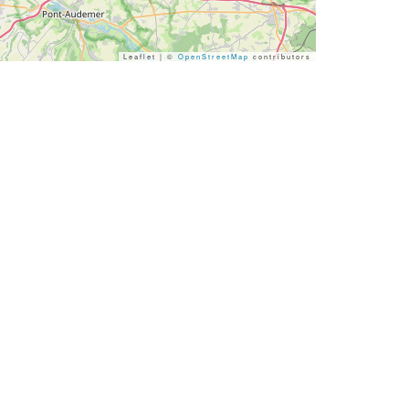
Leaflet | ©
OpenStreetMap
contributors