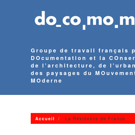
Aller
au
contenu
principal
Groupe de travail français 
DOcumentation et la COnse
de l’architecture, de l’urba
des paysages du MOuvemen
MOderne
NAVIGATION
PRINCIPALE
Accueil
La Résidence de France