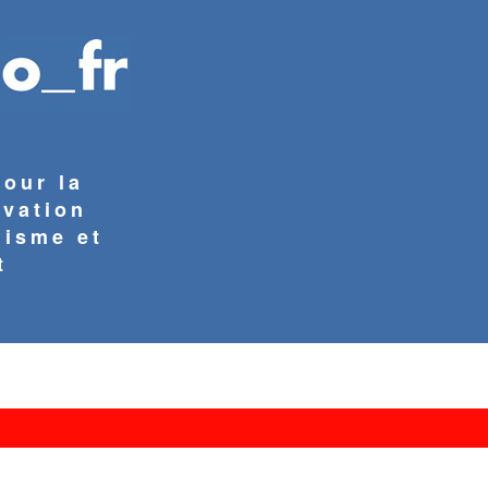
pour la
rvation
nisme et
t