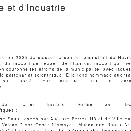
et d'Industrie
dé en 2005 de classer le centre reconstruit du Havre
u du rapport de l’expert de l’Icomos, rapport qui me
n couronne les efforts de la municipalité, avec laq
e partenariat scientifique. Elle rend hommage aux tra
nt porté leur attention sur le carac
re.
s du fichier havrais réalisé par 
fiques :
lise Saint Joseph par Auguste Perret, Hôtel de Ville p
le Volcan ” par Oscar Niemeyer, Musée des Beaux Ar
gier) et des ensembles de référence (les Immeubles s