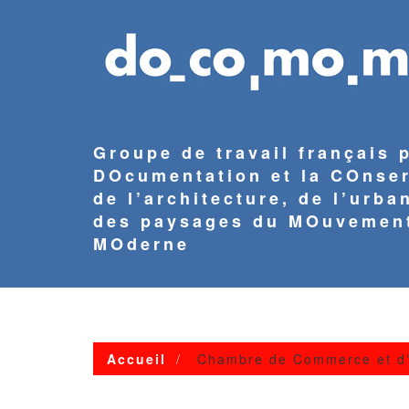
Aller
au
contenu
principal
Groupe de travail français 
DOcumentation et la COnse
de l’architecture, de l’urba
des paysages du MOuvemen
MOderne
NAVIGATION
PRINCIPALE
Accueil
Chambre de Commerce et d'