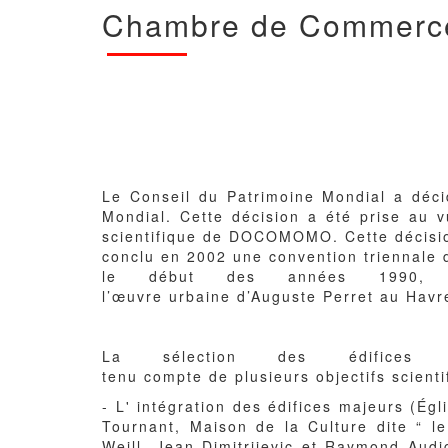
Chambre de Commerce 
Corps
du
texte
Le Conseil du Patrimoine Mondial a déci
Mondial. Cette décision a été prise au v
scientifique de DOCOMOMO. Cette décisio
conclu en 2002 une convention triennale d
le début des années 1990, o
l’œuvre urbaine d’Auguste Perret au Hav
La sélection des édifice
tenu compte de plusieurs objectifs scienti
- L' intégration des édifices majeurs (Ég
Tournant, Maison de la Culture dite “ 
Weill, Jean Dimitrijevic et Raymond Audi