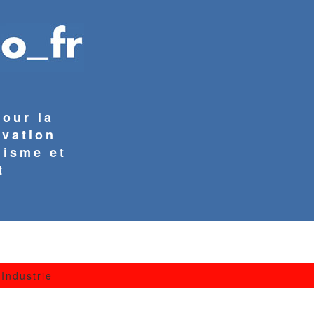
pour la
rvation
nisme et
t
Industrie