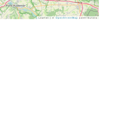
Leaflet | ©
OpenStreetMap
contributors