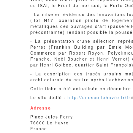
ou ISAI, le Front de mer sud, la Porte Oc
- La mise en évidence des innovations te
(îlot N17, opération pilote de logeme
métalliques des ouvrages d'art (passerel
précontrainte) rendant possible la pouss
- La présentation d'une sélection repré
Perret (Franklin Building par Emile M
Commerce par Robert Royon, Polycliniq
Franche, Noël Boucher et Henri Vernot) e
par Henri Colboc, quartier Saint François
- La description des tracés urbains maj
architecturale du centre après l'achèvem
Cette fiche a été actualisée en décembre
Le site dédié :
http://unesco.lehavre.fr/fr
Adresse
Place Jules Ferry
76600
Le Havre
France