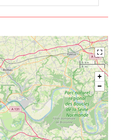
5 km
5 mi
+
−