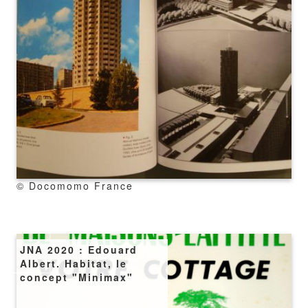
copyright
© Docomomo France
Image
JNA 2020 : Edouard
Albert. Habitat, le
concept "Minimax"