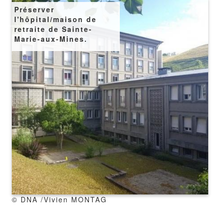
Image
Préserver
l'hôpital/maison de
retraite de Sainte-
Marie-aux-Mines.
copyright
© DNA /Vivien MONTAG