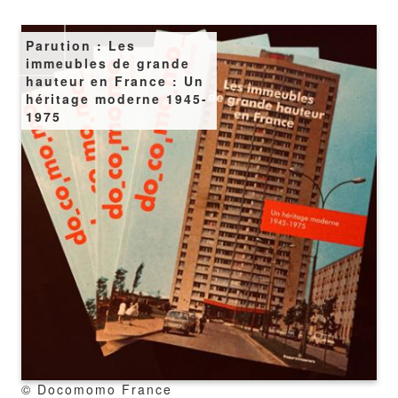
Image
Parution : Les
immeubles de grande
hauteur en France : Un
héritage moderne 1945-
1975
copyright
© Docomomo France