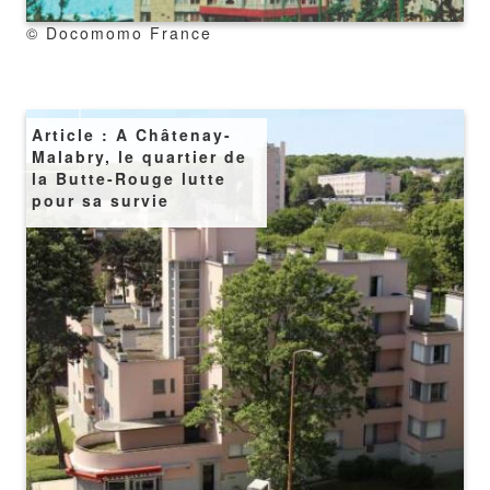
copyright
© Docomomo France
Image
Article : A Châtenay-
Malabry, le quartier de
la Butte-Rouge lutte
pour sa survie