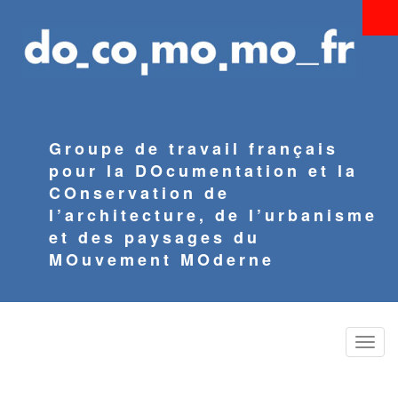
Aller
au
contenu
principal
Groupe de travail français
pour la DOcumentation et la
COnservation de
l’architecture, de l’urbanisme
et des paysages du
MOuvement MOderne
Toggle
naviga