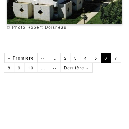
copyright
© Photo Robert Doisneau
Pagination
Première
« Première
Page
‹‹
…
Page
2
Page
3
Page
4
Page
5
Page
6
Page
7
page
précédente
courante
Page
8
Page
9
Page
10
…
Page
››
Dernière
Dernière »
suivante
page