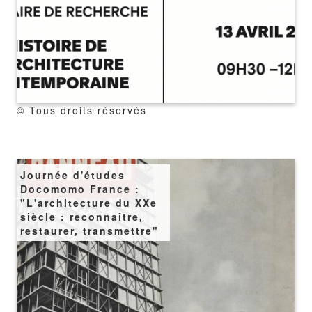
copyright
© Tous droits réservés
Image
Journée d'études
Docomomo France :
"L'architecture du XXe
siècle : reconnaître,
restaurer, transmettre"