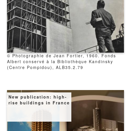
copyright
© Photographie de Jean Fortier, 1960. Fonds
Albert conservé à la Bibliothèque Kandinsky
(Centre Pompidou), ALB35.2.79
Image
New publication: high-
rise buildings in France