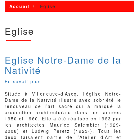
Accueil
Eglise
Eglise
Eglise Notre-Dame de la
Nativité
En savoir plus
sur
Eglise
Située à Villeneuve-d’Ascq, l’église Notre-
Notre-
Dame de la Nativité illustre avec sobriété le
Dame
renouveau de l’art sacré qui a marqué la
de
production architecturale dans les années
la
1950 et 1960. Elle a été réalisée en 1963 par
Nativité
les architectes Maurice Salembier (1929-
2008) et Ludwig Peretz (1923-). Tous les
deux faisaient partie de l’Atelier d’Art et