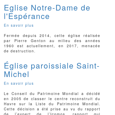
Eglise Notre-Dame de
l'Espérance
En savoir plus
sur
Eglise
Fermée depuis 2014, cette église réalisée
Notre-
par Pierre Genton au milieu des années
Dame
1960 est actuellement, en 2017, menacée
de
de destruction.
l'Espérance
Église paroissiale Saint-
Michel
En savoir plus
sur
Église
Le Conseil du Patrimoine Mondial a décidé
paroissiale
en 2005 de classer le centre reconstruit du
Saint-
Havre sur la Liste du Patrimoine Mondial.
Michel
Cette décision a été prise au vu du rapport
de l’expert de l’Icomos, rapport qui