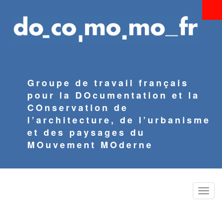
Aller
au
contenu
principal
Groupe de travail français
pour la DOcumentation et la
COnservation de
l’architecture, de l’urbanisme
et des paysages du
MOuvement MOderne
Toggle
naviga