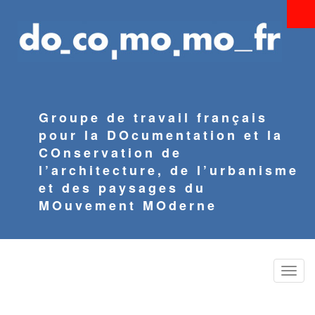
Aller
au
contenu
principal
Groupe de travail français
pour la DOcumentation et la
COnservation de
l’architecture, de l’urbanisme
et des paysages du
MOuvement MOderne
Toggle
naviga