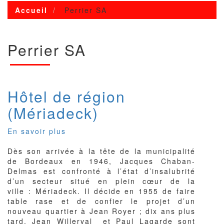
Accueil
Perrier SA
Perrier SA
Hôtel de région
(Mériadeck)
En savoir plus
sur
Hôtel
Dès son arrivée à la tête de la municipalité
de
de Bordeaux en 1946, Jacques Chaban-
région
Delmas est confronté à l’état d’insalubrité
(Mériadeck)
d’un secteur situé en plein cœur de la
ville : Mériadeck. Il décide en 1955 de faire
table rase et de confier le projet d’un
nouveau quartier à Jean Royer ; dix ans plus
tard, Jean Willerval et Paul Lagarde sont