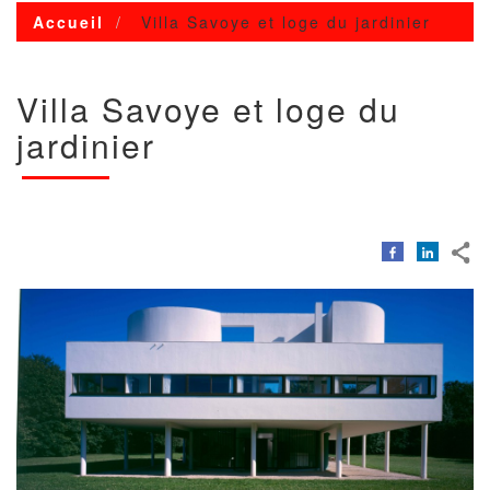
Accueil
Villa Savoye et loge du jardinier
Villa Savoye et loge du
jardinier
Image
Image
avec
copyright