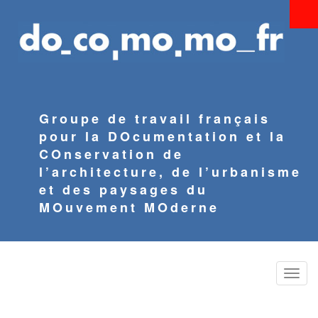
Aller
au
contenu
principal
Groupe de travail français
pour la DOcumentation et la
COnservation de
l’architecture, de l’urbanisme
et des paysages du
MOuvement MOderne
Toggle
naviga