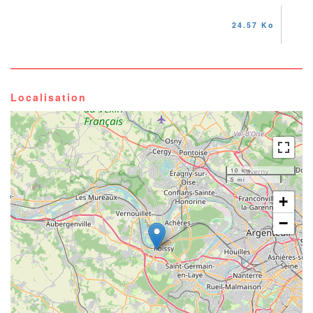
24.57 Ko
Localisation
10 km
5 mi
+
−