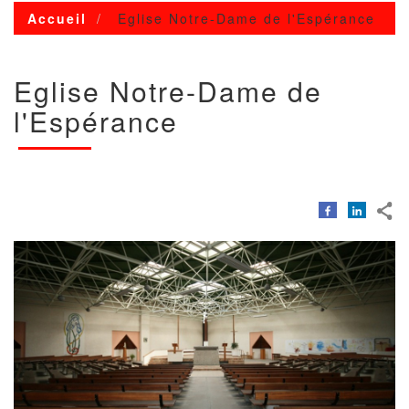
Accueil
Eglise Notre-Dame de l'Espérance
Eglise Notre-Dame de
l'Espérance
Image
Image
avec
copyright