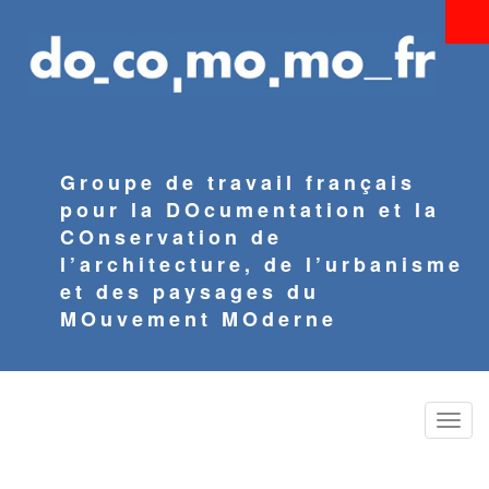
Aller
au
contenu
principal
Groupe de travail français
pour la DOcumentation et la
COnservation de
l’architecture, de l’urbanisme
et des paysages du
MOuvement MOderne
Toggle
naviga