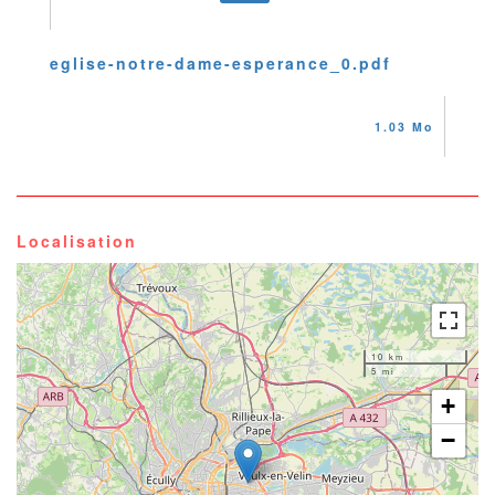
eglise-notre-dame-esperance_0.pdf
1.03 Mo
Localisation
10 km
5 mi
+
−