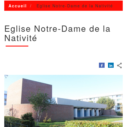
Accueil
Eglise Notre-Dame de la Nativité
Eglise Notre-Dame de la
Nativité
Image
Image
avec
copyright