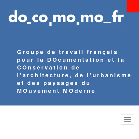
Aller
au
contenu
principal
Groupe de travail français
pour la DOcumentation et la
COnservation de
l’architecture, de l’urbanisme
et des paysages du
MOuvement MOderne
Toggle
naviga