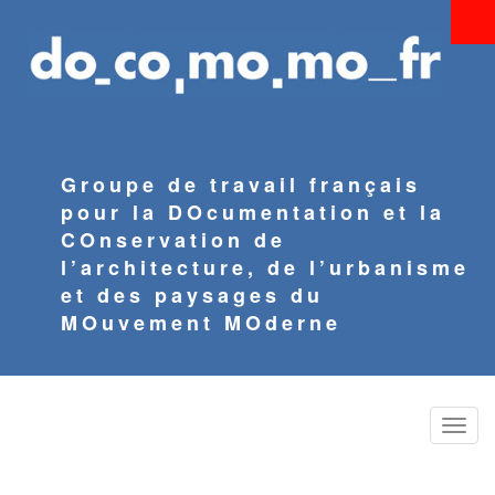
Aller
au
contenu
principal
Groupe de travail français
pour la DOcumentation et la
COnservation de
l’architecture, de l’urbanisme
et des paysages du
MOuvement MOderne
Toggle
naviga