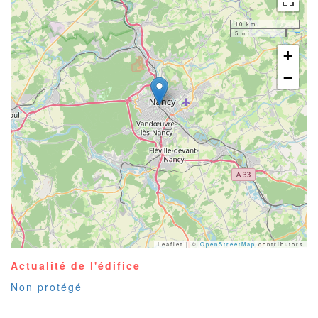
10 km
5 mi
+
−
Leaflet | ©
OpenStreetMap
contributors
Actualité de l'édifice
Non protégé