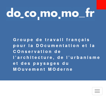
Aller
au
contenu
principal
Groupe de travail français
pour la DOcumentation et la
COnservation de
l’architecture, de l’urbanisme
et des paysages du
MOuvement MOderne
Toggle
naviga