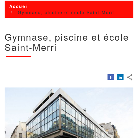
Accueil
Gymnase, piscine et école Saint-Merri
Gymnase, piscine et école
Saint-Merri
Image
Image
avec
copyright