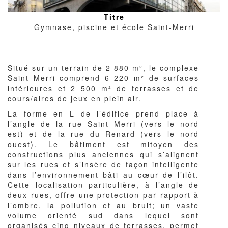
Titre
Gymnase, piscine et école Saint-Merri
Corps
Situé sur un terrain de 2 880 m², le complexe
du
Saint Merri comprend 6 220 m² de surfaces
texte
intérieures et 2 500 m² de terrasses et de
cours/aires de jeux en plein air.
La forme en L de l’édifice prend place à
l’angle de la rue Saint Merri (vers le nord
est) et de la rue du Renard (vers le nord
ouest). Le bâtiment est mitoyen des
constructions plus anciennes qui s’alignent
sur les rues et s’insère de façon intelligente
dans l’environnement bâti au cœur de l’ilôt.
Cette localisation particulière, à l’angle de
deux rues, offre une protection par rapport à
l’ombre, la pollution et au bruit; un vaste
volume orienté sud dans lequel sont
organisés cinq niveaux de terrasses, permet