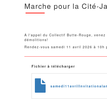
Marche pour la Cité-J
Corps
du
texte
A l'appel du Collectif Butte-Rouge, venez
démolitions!
Rendez-vous samedi 11 avril 2026 à 10h p
Fichier à télécharger
samedi11avrilInvitational