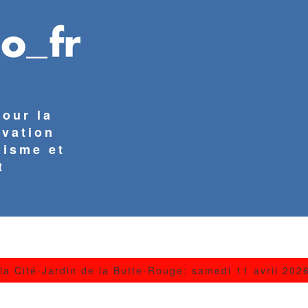
pour la
rvation
nisme et
t
a Cité-Jardin de la Butte-Rouge: samedi 11 avril 202