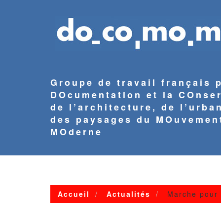
Aller
au
contenu
principal
Groupe de travail français 
DOcumentation et la COnse
de l’architecture, de l’urba
des paysages du MOuvemen
MOderne
NAVIGATION
PRINCIPALE
Accueil
Actualités
Marche pour l