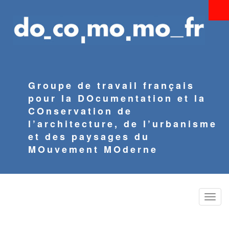
Aller
au
contenu
principal
Groupe de travail français
pour la DOcumentation et la
COnservation de
l’architecture, de l’urbanisme
et des paysages du
MOuvement MOderne
Toggle
naviga