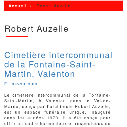
Accueil
Robert Auzelle
Robert Auzelle
Cimetière intercommunal
de la Fontaine-Saint-
Martin, Valenton
En savoir plus
sur
Cimetière
Le cimetière intercommunal de la Fontaine-
intercommunal
Saint-Martin, à Valenton dans le Val-de-
de
Marne, conçu par l'architecte Robert Auzelle,
la
est un espace funéraire unique, inauguré
Fontaine-
dans les années 1970. Il a été conçu pour
Saint-
offrir un cadre harmonieux et respectueux de
Martin,