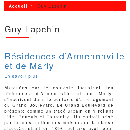
Accueil
Guy Lapchin
Guy Lapchin
Résidences d’Armenonville
et de Marly
En savoir plus
sur
Résidences
Marquées par le contexte industriel, les
d’Armenonville
résidences d'Armenonville et de Marly
et
s’inscrivent dans le contexte d’aménagement
de
du Grand Boulevard. Le Grand Boulevard se
Marly
présente comme un tracé urbain en Y reliant
Lille, Roubaix et Tourcoing. Un endroit prisé
par la construction des maisons de la classe
aisée.Construit en 1896, cet axe avait pour