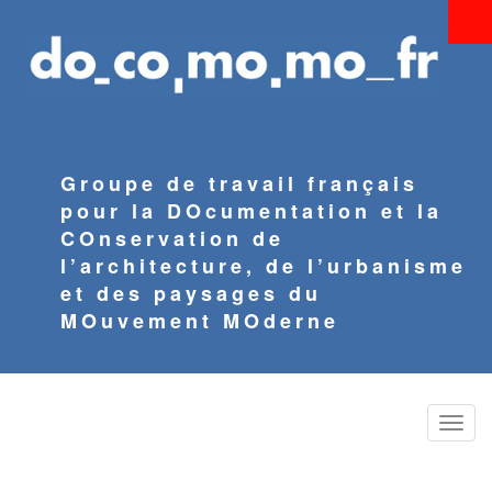
Aller
au
contenu
principal
Groupe de travail français
pour la DOcumentation et la
COnservation de
l’architecture, de l’urbanisme
et des paysages du
MOuvement MOderne
Toggle
naviga