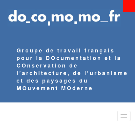
Aller
au
contenu
principal
Groupe de travail français
pour la DOcumentation et la
COnservation de
l’architecture, de l’urbanisme
et des paysages du
MOuvement MOderne
Toggle
naviga