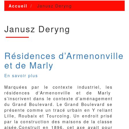
Accueil
Janusz Deryng
Janusz Deryng
Résidences d’Armenonville
et de Marly
En savoir plus
sur
Résidences
Marquées par le contexte industriel, les
d’Armenonville
résidences d'Armenonville et de Marly
et
s’inscrivent dans le contexte d’aménagement
de
du Grand Boulevard. Le Grand Boulevard se
Marly
présente comme un tracé urbain en Y reliant
Lille, Roubaix et Tourcoing. Un endroit prisé
par la construction des maisons de la classe
aisée.Construit en 1896, cet axe avait pour