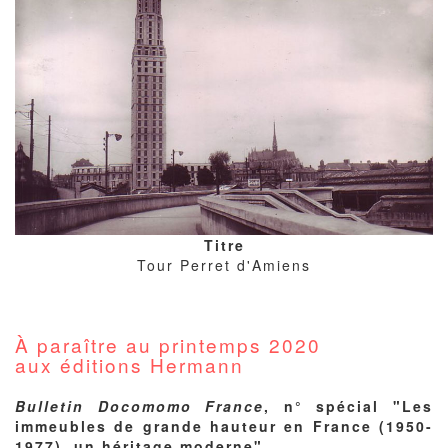
Titre
Tour Perret d'Amiens
À paraître au printemps 2020
aux
éditions Hermann
Informations
Bulletin Docomomo France
, n° spécial "Les
publications
immeubles de grande hauteur en France (1950-
1977), un héritage moderne"