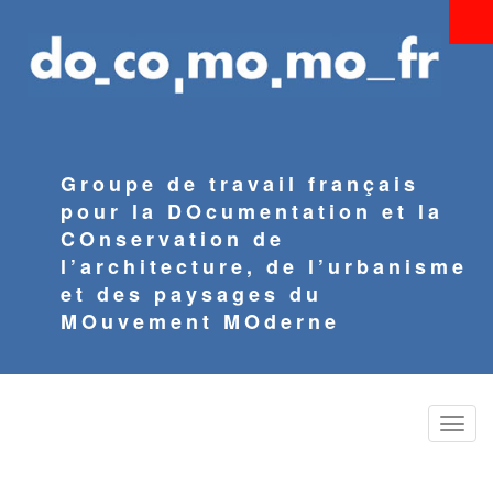
Aller
au
contenu
principal
Groupe de travail français
pour la DOcumentation et la
COnservation de
l’architecture, de l’urbanisme
et des paysages du
MOuvement MOderne
Toggle
naviga