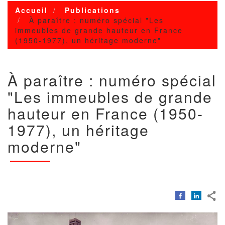
Accueil
Publications
À paraître : numéro spécial "Les
immeubles de grande hauteur en France
(1950-1977), un héritage moderne"
À paraître : numéro spécial
"Les immeubles de grande
hauteur en France (1950-
1977), un héritage
moderne"
Image
Image
avec
copyright