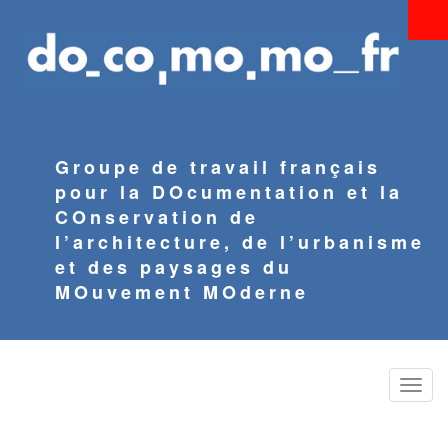
Aller
au
contenu
principal
Groupe de travail français
pour la DOcumentation et la
COnservation de
l’architecture, de l’urbanisme
et des paysages du
MOuvement MOderne
Toggle
naviga