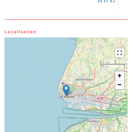
28.57 Ko
Localisation
5 km
5 mi
+
−